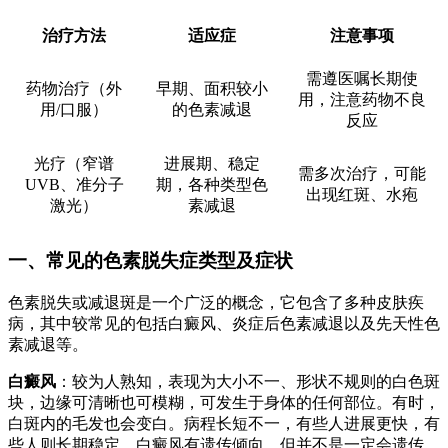
治疗方法
适应症
注意事项
需遵医嘱长期使
药物治疗（外
早期、面积较小
用，注意药物不良
用/口服）
的色素减退
反应
光疗（窄谱
进展期、稳定
需多次治疗，可能
UVB、准分子
期，各种类型色
出现红斑、水疱
激光）
素减退
一、常见的色素脱失症类型及症状
色素脱失或减退斑是一个广泛的概念，它包含了多种皮肤疾
病，其中较常见的包括白癜风、炎症后色素减退以及先天性色
素减退等。
白癜风
：较为人熟知，表现为大小不一、形状不规则的白色斑
块，边缘可清晰也可模糊，可发生于身体的任何部位。有时，
白斑内的毛发也会变白。病程长短不一，有些人进展更快，有
些人则长期稳定。白癜风有遗传倾向，但并不是一定会遗传。