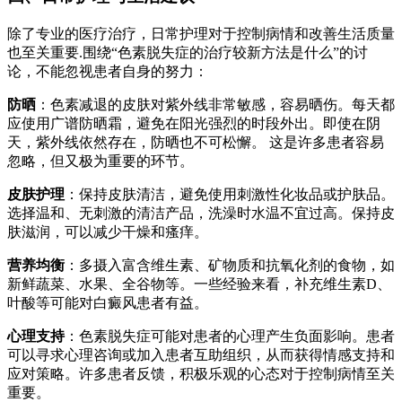
除了专业的医疗治疗，日常护理对于控制病情和改善生活质量
也至关重要.围绕“色素脱失症的治疗较新方法是什么”的讨
论，不能忽视患者自身的努力：
防晒
：色素减退的皮肤对紫外线非常敏感，容易晒伤。每天都
应使用广谱防晒霜，避免在阳光强烈的时段外出。即使在阴
天，紫外线依然存在，防晒也不可松懈。 这是许多患者容易
忽略，但又极为重要的环节。
皮肤护理
：保持皮肤清洁，避免使用刺激性化妆品或护肤品。
选择温和、无刺激的清洁产品，洗澡时水温不宜过高。保持皮
肤滋润，可以减少干燥和瘙痒。
营养均衡
：多摄入富含维生素、矿物质和抗氧化剂的食物，如
新鲜蔬菜、水果、全谷物等。一些经验来看，补充维生素D、
叶酸等可能对白癜风患者有益。
心理支持
：色素脱失症可能对患者的心理产生负面影响。患者
可以寻求心理咨询或加入患者互助组织，从而获得情感支持和
应对策略。许多患者反馈，积极乐观的心态对于控制病情至关
重要。