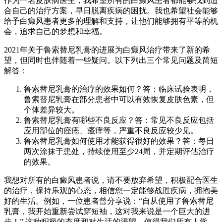
作为一名皮肤病医生，我希望所有的白癜风患者都能够找到适
合自己的治疗方案，早日脱离疾病的困扰。我也希望社会能够
给予白癜风患者更多的理解和支持，让他们能够拥有平等的机
会，追求自己的梦想和幸福。
2021年关于鲁索替尼乳膏的进展为白癜风治疗带来了新的希
望，但同时也伴随着一些疑问。以下列出三个常见问题及简短
解答：
鲁索替尼乳膏的治疗的效果如何？答：临床试验表明，
鲁索替尼乳膏在部分患者中可以有效恢复皮肤色素，但
个体差异较大。
鲁索替尼乳膏有哪些不良反应？答：常见不良反应包括
应用部位的痤疮、瘙痒等，严重不良反应较少见。
鲁索替尼乳膏如何使用才能获得很好的效果？答：每日
两次涂抹于患处，持续使用至少24周，并定期评估治疗
的效果。
我想对所有的白癜风患者说，请不要放弃希望，积极配合医生
的治疗，保持乐观的心态，相信您一定能够战胜疾病，拥抱美
好的生活。例如，一位患者曾分享说：“自从使用了鲁索替尼
乳膏，我开始重新尝试穿短袖，这对我来说是一个巨大的进
步！” 这种积极的态度和对生活的渴望，值得我们所有人学