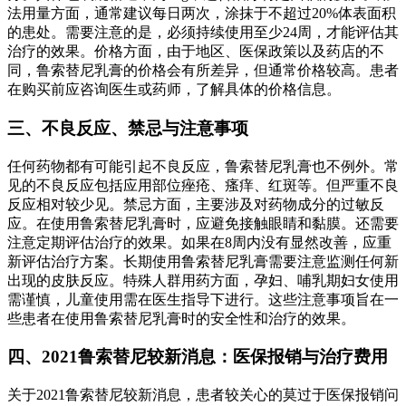
法用量方面，通常建议每日两次，涂抹于不超过20%体表面积
的患处。需要注意的是，必须持续使用至少24周，才能评估其
治疗的效果。价格方面，由于地区、医保政策以及药店的不
同，鲁索替尼乳膏的价格会有所差异，但通常价格较高。患者
在购买前应咨询医生或药师，了解具体的价格信息。
三、不良反应、禁忌与注意事项
任何药物都有可能引起不良反应，鲁索替尼乳膏也不例外。常
见的不良反应包括应用部位痤疮、瘙痒、红斑等。但严重不良
反应相对较少见。禁忌方面，主要涉及对药物成分的过敏反
应。在使用鲁索替尼乳膏时，应避免接触眼睛和黏膜。还需要
注意定期评估治疗的效果。如果在8周内没有显然改善，应重
新评估治疗方案。长期使用鲁索替尼乳膏需要注意监测任何新
出现的皮肤反应。特殊人群用药方面，孕妇、哺乳期妇女使用
需谨慎，儿童使用需在医生指导下进行。这些注意事项旨在一
些患者在使用鲁索替尼乳膏时的安全性和治疗的效果。
四、2021鲁索替尼较新消息：医保报销与治疗费用
关于2021鲁索替尼较新消息，患者较关心的莫过于医保报销问