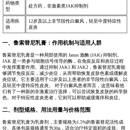
药物类
处方药，非激素类JAK抑制剂
型
适用疾
12岁及以上非节段性白癜风，轻至中度特应性
病
皮炎
一、鲁索替尼乳膏：作用机制与适用人群
鲁索替尼乳膏是一种局部使用的 Janus 激酶 (JAK) 抑制剂。
JAK 是一类参与细胞信号传导的酶，在免疫反应和炎症过程
中发挥重要作用。通过抑制 JAK1 和 JAK2，鲁索替尼乳膏能
够调节免疫反应，减少炎症，从而帮助恢复皮肤色素或缓解皮
炎症状。它主要适用于12岁及以上患者的非节段性白癜风，以
及轻至中度特应性皮炎。 对于白癜风患者而言，这意味着他
们有了一种新的非激素治疗选择，可以尝试恢复皮肤的科学肤
色。对于特应性皮炎患者，它则可以帮助减缓瘙痒和炎症。
二、剂型规格、用法用量与价格范围
鲁索替尼乳膏为乳膏剂，主要规格为1.5%的鲁索替尼活性成
分。具体包装规格通常为30g，适合治疗特定面积的皮肤。用