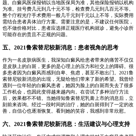
题。白癜风医保报销以当地医保局为准，其他保险报销以机构
为准。挂号费几元到几十元不等，检查费几元到几百元不等。
整个疗程光疗手术费用一般几千元到千元以上不等，实际费用
需结合患者具体治疗方案。需要注意的是，不建议任何医院，
也不做价格对比，患者应选择正规医疗机构就诊，避免小诊所
可能存在的贵且不正规的问题。
五、2021鲁索替尼较新消息：患者视角的思考
作为一名皮肤病医生，我深知白癜风给患者带来的痛苦不仅仅
是皮肤上的白斑，更多的是心理上的压力和社交上的障碍。很
多患者因为白癜风而感到自卑、焦虑，甚至不敢出门。2021鲁
索替尼较新消息的出现，无疑给他们带来了新的希望。我曾经
遇到一位年轻的白癜风患者，她因为脸上的白斑而失去了很多
工作机会，也因此变得越来越内向。在尝试了多种治疗方法
后，效果都不不错。当她得知鲁索替尼乳膏上市的消息后，立
刻前来咨询。经过一段时间的治疗，她的白斑得到了一定的改
善，自信心也逐渐恢复。看到她的笑容，我感到非常欣慰。
六、2021鲁索替尼较新消息：生活建议与心理支持