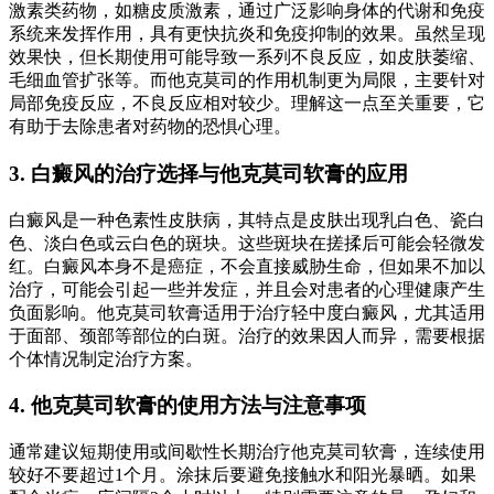
激素类药物，如糖皮质激素，通过广泛影响身体的代谢和免疫
系统来发挥作用，具有更快抗炎和免疫抑制的效果。虽然呈现
效果快，但长期使用可能导致一系列不良反应，如皮肤萎缩、
毛细血管扩张等。而他克莫司的作用机制更为局限，主要针对
局部免疫反应，不良反应相对较少。理解这一点至关重要，它
有助于去除患者对药物的恐惧心理。
3. 白癜风的治疗选择与他克莫司软膏的应用
白癜风是一种色素性皮肤病，其特点是皮肤出现乳白色、瓷白
色、淡白色或云白色的斑块。这些斑块在搓揉后可能会轻微发
红。白癜风本身不是癌症，不会直接威胁生命，但如果不加以
治疗，可能会引起一些并发症，并且会对患者的心理健康产生
负面影响。他克莫司软膏适用于治疗轻中度白癜风，尤其适用
于面部、颈部等部位的白斑。治疗的效果因人而异，需要根据
个体情况制定治疗方案。
4. 他克莫司软膏的使用方法与注意事项
通常建议短期使用或间歇性长期治疗他克莫司软膏，连续使用
较好不要超过1个月。涂抹后要避免接触水和阳光暴晒。如果