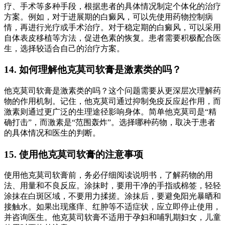
疗、手术等多种手段，根据患者的具体情况制定个体化的治疗
方案。例如，对于进展期的白癜风，可以先使用药物控制病
情，再进行光疗或手术治疗。对于稳定期的白癜风，可以采用
自体表皮移植等方法，促进色素的恢复。患者需要积极配合医
生，选择较适合自己的治疗方案。
14. 如何理解他克莫司软膏是激素类的吗？
他克莫司软膏是激素类的吗？这个问题需要从更深层次理解药
物的作用机制。记住，他克莫司通过抑制免疫反应起作用，而
激素则通过更广泛的生理途径影响身体。简单他克莫司是“精
确打击”，而激素是“范围轰炸”。选择哪种药物，取决于患者
的具体情况和医生的判断。
15. 使用他克莫司软膏的注意事项
使用他克莫司软膏前，务必仔细阅读说明书，了解药物的用
法、用量和不良反应。涂抹时，要用干净的手指或棉签，轻轻
涂抹在白斑区域，不要用力揉搓。涂抹后，要避免阳光暴晒和
接触水。如果出现瘙痒、红肿等不适症状，应立即停止使用，
并咨询医生。他克莫司软膏不适用于孕妇和哺乳期妇女，儿童