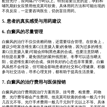
配合光疗，应间隔2个小时以上。特别需要注意的是，孕妇和
哺乳期妇女应禁用他克莫司软膏。具体用药方法和可能出现的
不良反应，一定要咨询医生，切勿盲目用药。
5. 患者的真实感受与用药建议
6. 白癜风的尽量管理
白癜风的治疗不仅仅依赖药物，还需要综合管理。在饮食上，
建议少吃富含维生素C(注意摄入量)的食物，因为过多的维生
素C(注意摄入量)可能会抑制黑色素的合成。也要注意防晒，
特别是在夏季，避免强烈的紫外线照射。冬季可以适当晒太
阳，促进维生素D的合成。保持良好的心态也非常重要。白癜
风虽然不会传染，但可能会影响患者的社交和心理健康。积极
参与社交活动，寻求心理支持，都有助于提高生活质量。
7. 白癜风的治疗费用与医保报销
白癜风的治疗费用因治疗方案而异。挂号费、检查费、药物
费、光疗费等都会产生费用。他克莫司软膏的价格一般几十到
几百元不等。光疗手术费用一般几千元到千元以上不等。具体