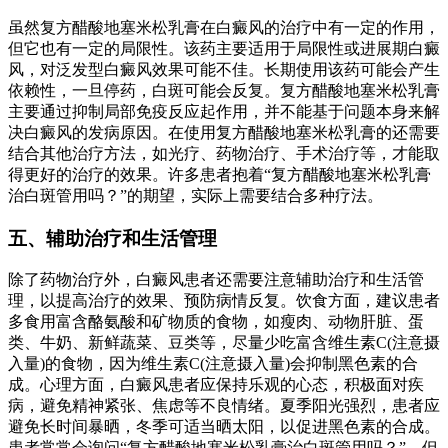
虽然复方醋酸地塞米松乳膏在白癜风的治疗中有一定的作用，
但它也有一定的局限性。该药主要适用于局限性或进展期白癜
风，对泛发型白癜风效果可能不佳。长期使用该药可能会产生
依赖性，一旦停药，白斑可能会反复。复方醋酸地塞米松乳膏
主要通过抑制局部免疫反应起作用，并不能基于问题本身来解
决白癜风的发病原因。在使用复方醋酸地塞米松乳膏的还需要
结合其他治疗方法，如光疗、药物治疗、手术治疗等，才能取
得更好的治疗的效果。许多患者抱着“复方醋酸地塞米松乳膏
治白斑管用吗？”的期望，实际上需要结合多种疗法。
五、辅助治疗和生活管理
除了药物治疗外，白癜风患者还需要注意辅助治疗和生活管
理，以提高治疗的效果、预防病情反复。饮食方面，建议患者
多食用富含酪氨酸和矿物质的食物，如瘦肉、动物肝脏、蛋
类、牛奶、新鲜蔬菜、豆类等，尽量少吃富含维生素C(注意摄
入量)的食物，因为维生素C(注意摄入量)会抑制黑色素的合
成。心理方面，白癜风患者应保持乐观的心态，积极面对疾
病，避免精神紧张、焦虑等不良情绪。夏季阳光强烈，患者应
避免长时间暴晒，冬季可适当晒太阳，以促进黑色素的合成。
患者常常会询问“复方醋酸地塞米松乳膏治白斑管用吗？”，但