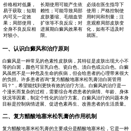
价格相对低廉，
长期使用可能产生依
必须在医生指导下
易于获取；短期
赖性；可能导致局部
使用；严格控制使
内可见一定效
皮肤萎缩、毛细血管
用时间和剂量；注
果；局部使用，
扩张等不良反应；对
意观察局部皮肤变
全身不良反应相
进展期白癜风效果有
化，如有不适及时
对较小。
限。
就医。
一、认识白癜风和治疗原则
白癜风是一种常见的色素性皮肤病，其特征是皮肤出现大小不
等的白斑，颜色可呈乳白色、瓷白色、淡白色或云白色。白癜
风虽然不是一种危及生命的疾病，但会给患者的心理带来很大
的负担。许多患者咨询“复方醋酸地塞米松乳膏治白斑管用
吗？”，希望能找到更快有效的治疗方法。白癜风的治疗是一
个漫长而复杂的过程，需要综合考虑患者的病情、年龄、身体
状况等因素，制定个性化的治疗方案。白癜风治疗的问题本身
目标是控制病情进展、促进色素再生、改善患者的生活质量。
二、复方醋酸地塞米松乳膏的作用机制
复方醋酸地塞米松乳膏的主要成分是醋酸地塞米松，它是一种