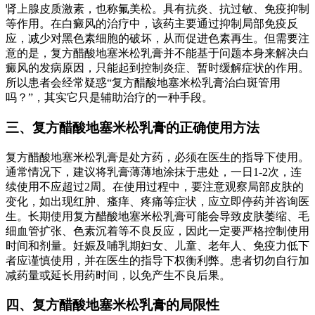
肾上腺皮质激素，也称氟美松。具有抗炎、抗过敏、免疫抑制
等作用。在白癜风的治疗中，该药主要通过抑制局部免疫反
应，减少对黑色素细胞的破坏，从而促进色素再生。但需要注
意的是，复方醋酸地塞米松乳膏并不能基于问题本身来解决白
癜风的发病原因，只能起到控制炎症、暂时缓解症状的作用。
所以患者会经常疑惑“复方醋酸地塞米松乳膏治白斑管用
吗？”，其实它只是辅助治疗的一种手段。
三、复方醋酸地塞米松乳膏的正确使用方法
复方醋酸地塞米松乳膏是处方药，必须在医生的指导下使用。
通常情况下，建议将乳膏薄薄地涂抹于患处，一日1-2次，连
续使用不应超过2周。在使用过程中，要注意观察局部皮肤的
变化，如出现红肿、瘙痒、疼痛等症状，应立即停药并咨询医
生。长期使用复方醋酸地塞米松乳膏可能会导致皮肤萎缩、毛
细血管扩张、色素沉着等不良反应，因此一定要严格控制使用
时间和剂量。妊娠及哺乳期妇女、儿童、老年人、免疫力低下
者应谨慎使用，并在医生的指导下权衡利弊。患者切勿自行加
减药量或延长用药时间，以免产生不良后果。
四、复方醋酸地塞米松乳膏的局限性